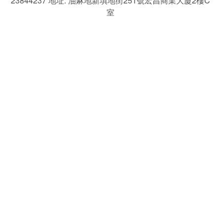
23844237 地址: 油麻地新填地街251號宏昌商業大廈2樓C
室