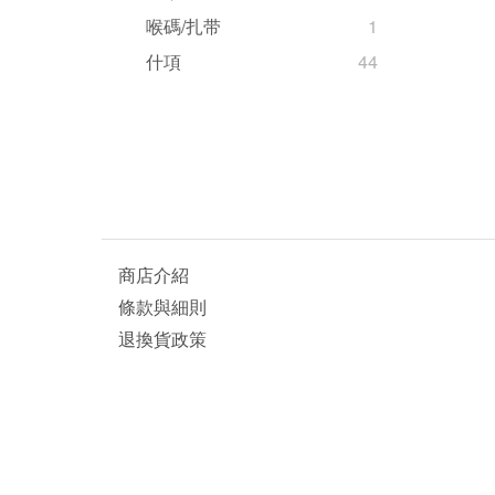
喉碼/扎带
1
什項
44
商店介紹
條款與細則
退換貨政策