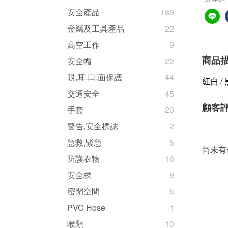
安全產品
189
金屬及工具產品
22
高空工作
9
商品
安全帽
22
眼,耳,口,面保護
44
紅白
/
交通安全
45
顧客
手套
20
警告,安全標誌
2
急救,緊急
5
尚未有
防護衣物
16
安全梯
9
密閉空間
5
PVC Hose
1
喉類
10