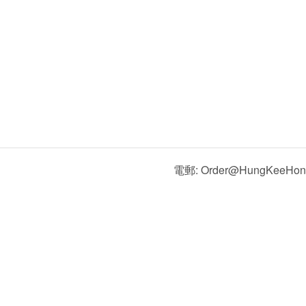
電郵: Order@HungKeeHon