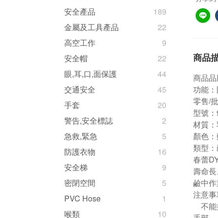
安全產品
189
金屬及工具產品
22
高空工作
9
商品
安全帽
22
眼,耳,口,面保護
44
商品品
功能：
交通安全
45
零售/
手套
20
型號：9
警告,安全標誌
2
材質：
顏色：
急救,緊急
5
類型：
防護衣物
16
春蕾D
安全梯
9
壽命長
鹼中作
密閉空間
5
注意事
PVC Hose
1
不能接
喉類
10
手部。