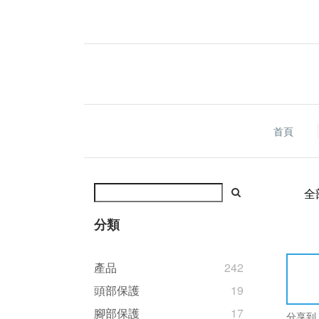
首頁
全
分類
產品
242
頭部保護
19
腳部保護
17
分享到