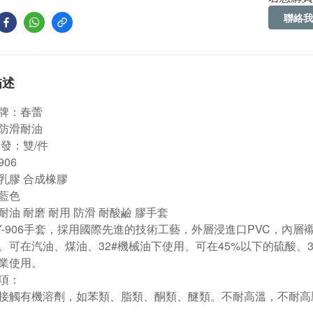
聯絡我
描述
牌：春蕾
防滑耐油
批發：雙/件
06
乳膠 合成橡膠
藍色
耐油 耐磨 耐用 防滑 耐酸鹼 膠手套
Y-906手套，採用國際先進的技術工藝，外層浸進口PVC，內
。可在汽油、煤油、32#機械油下使用、可在45%以下的硫酸、3
業使用。
項：
觸有機溶劑，如苯類、脂類、酮類、醚類。不耐高溫，不耐高