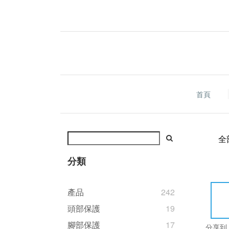
首頁
全
分類
產品
242
頭部保護
19
腳部保護
17
分享到