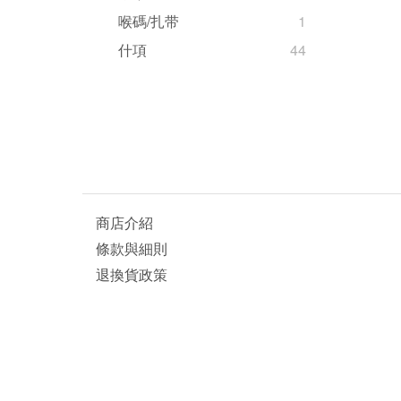
喉碼/扎带
1
什項
44
商店介紹
條款與細則
退換貨政策