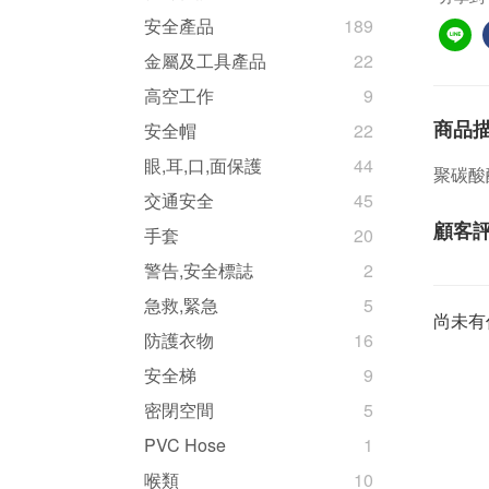
安全產品
189
金屬及工具產品
22
高空工作
9
商品
安全帽
22
眼,耳,口,面保護
44
聚碳酸
交通安全
45
顧客
手套
20
警告,安全標誌
2
急救,緊急
5
尚未有
防護衣物
16
安全梯
9
密閉空間
5
PVC Hose
1
喉類
10