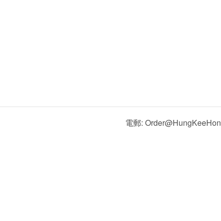
電郵: Order@HungKeeHon