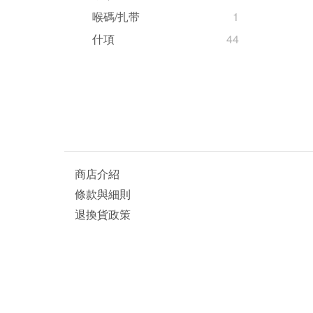
喉碼/扎带
1
什項
44
商店介紹
條款與細則
退換貨政策