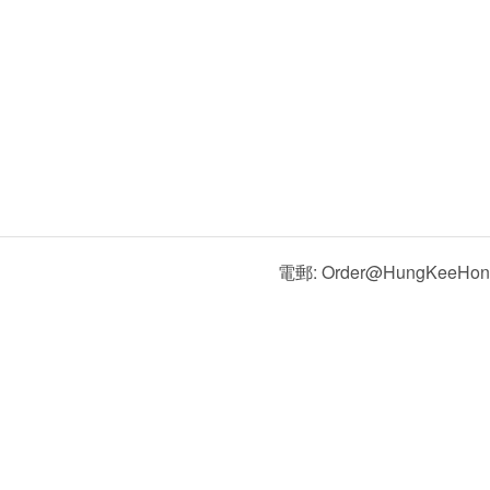
電郵: Order@HungKeeHon