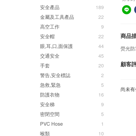
安全產品
189
金屬及工具產品
22
高空工作
9
商品
安全帽
22
眼,耳,口,面保護
44
熒光防
交通安全
45
顧客
手套
20
警告,安全標誌
2
急救,緊急
5
尚未有
防護衣物
16
安全梯
9
密閉空間
5
PVC Hose
1
喉類
10