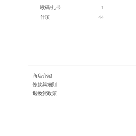
喉碼/扎带
1
什項
44
商店介紹
條款與細則
退換貨政策