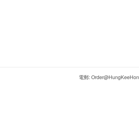
電郵: Order@HungKeeHon