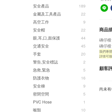
安全產品
189
金屬及工具產品
22
高空工作
9
商品
安全帽
22
眼,耳,口,面保護
44
磚仔模1
磚仔模1
交通安全
45
我們專營
手套
20
詳情可
警告,安全標誌
2
顧客
急救,緊急
5
防護衣物
16
安全梯
9
尚未有
密閉空間
5
PVC Hose
1
喉類
10