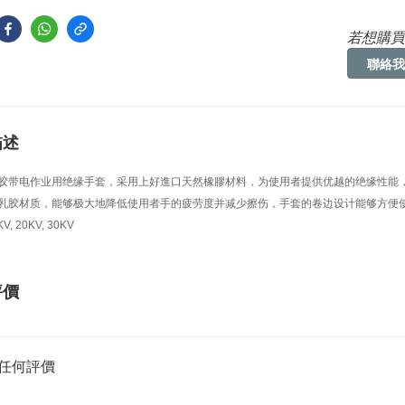
若想購買
聯絡我
描述
胶
采用上好
能
带电作业用绝缘手套，
進口天然橡膠材料，
为使用者提供优越的绝缘性
乳胶材质，能够极大地降低使用者手的疲劳度并减少擦伤，手套的卷边设计能够方便
KV, 20KV, 30KV
評價
任何評價