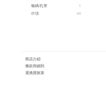
喉碼/扎带
1
什項
44
商店介紹
條款與細則
退換貨政策