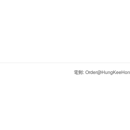
電郵: Order@HungKeeHon