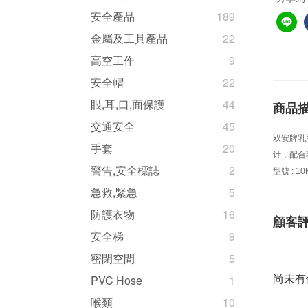
安全產品
189
金屬及工具產品
22
高空工作
9
安全帽
22
眼,耳,口,面保護
44
商品
交通安全
45
双安牌乳
手套
20
计，配合
警告,安全標誌
2
型號
: 10
急救,緊急
5
防護衣物
16
顧客
安全梯
9
密閉空間
5
尚未有
PVC Hose
1
喉類
10