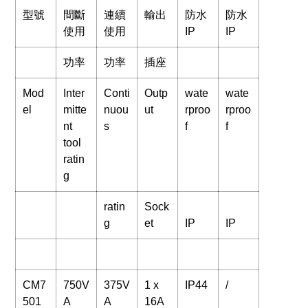
型號
間斷
連續
輸出
防水
防水
使用
使用
IP
IP
功率
功率
插座
Mod
Inter
Conti
Outp
wate
wate
el
mitte
nuou
ut
rproo
rproo
nt
s
f
f
tool
ratin
g
ratin
Sock
g
et
IP
IP
CM7
750V
375V
1 x
IP44
/
501
A
A
16A