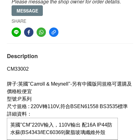
Please message the shop owner for order details.
MESSAGE
SHARE
Description
CM33002
牌子
:
英國
"Carroll & Meynell"-
另有中國版同規格可選購及
價格較便宜
型號
:​P
系列
尺寸規格
: 220V
轉
110V,
符合
BSEN61558 BS3535
標準
詳細資料：
英國"CM"220V輸入，110V輸出 配16A IP44防
水蘇(BS4343/IEC60369)聚脂玻璃纖維外殼