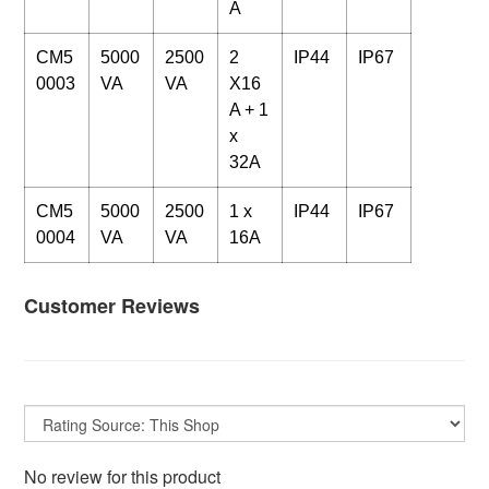
A
CM5
5000
2500
2
IP44
IP67
0003
VA
VA
X16
A + 1
x
32A
CM5
5000
2500
1 x
IP44
IP67
0004
VA
VA
16A
Customer Reviews
No review for this product