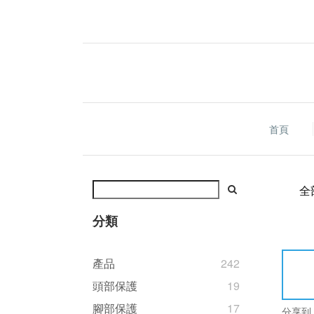
首頁
全
分類
產品
242
頭部保護
19
腳部保護
17
分享到