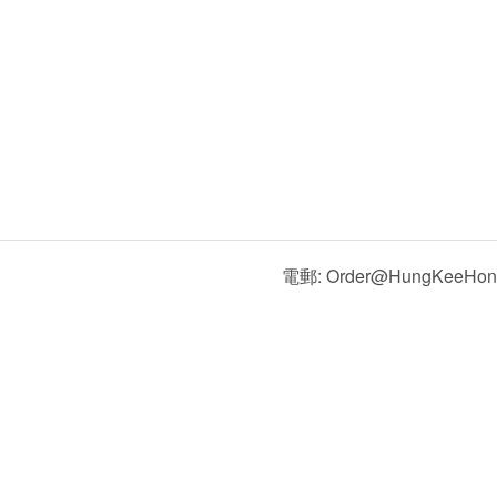
電郵: Order@HungKeeHon