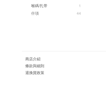
喉碼/扎带
1
什項
44
商店介紹
條款與細則
退換貨政策