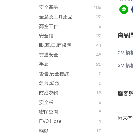
安全產品
189
金屬及工具產品
22
高空工作
9
商品
安全帽
22
眼,耳,口,面保護
44
2M 橋板 
交通安全
45
手套
20
3M 橋板 
警告,安全標誌
2
急救,緊急
5
防護衣物
16
顧客
安全梯
9
密閉空間
5
尚未有
PVC Hose
1
喉類
10