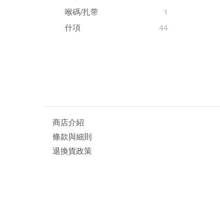
喉碼/扎带
1
什項
44
商店介紹
條款與細則
退換貨政策