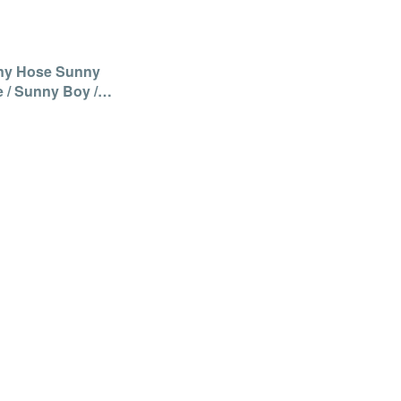
ny Hose Sunny
 / Sunny Boy /
ny Japan 扁身藍喉