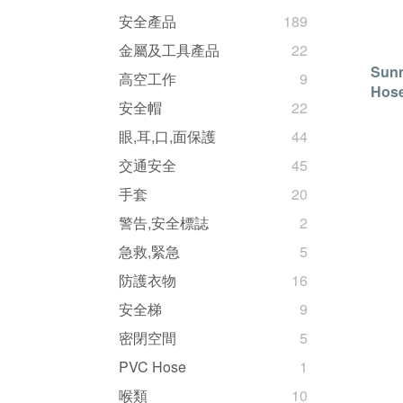
安全產品
189
金屬及工具產品
22
Sun
高空工作
9
Hose
安全帽
22
Sun
眼,耳,口,面保護
44
交通安全
45
手套
20
警告,安全標誌
2
急救,緊急
5
防護衣物
16
安全梯
9
密閉空間
5
PVC Hose
1
喉類
10