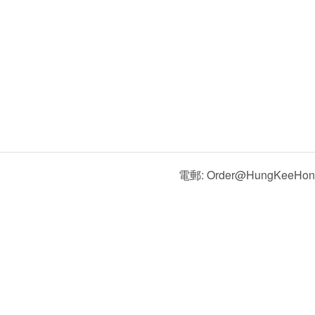
電郵: Order@HungKeeHon