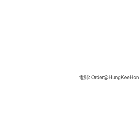
電郵: Order@HungKeeHon