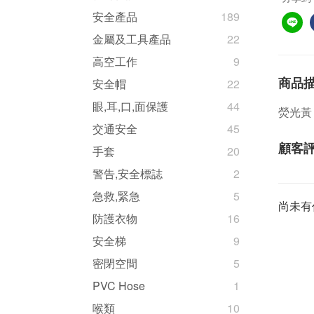
安全產品
189
金屬及工具產品
22
高空工作
9
商品
安全帽
22
眼,耳,口,面保護
44
熒光黃
交通安全
45
顧客
手套
20
警告,安全標誌
2
急救,緊急
5
尚未有
防護衣物
16
安全梯
9
密閉空間
5
PVC Hose
1
喉類
10