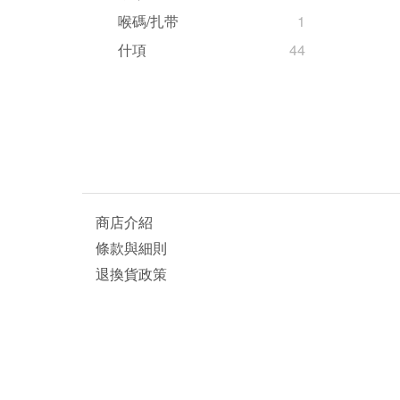
喉碼/扎带
1
什項
44
商店介紹
條款與細則
退換貨政策