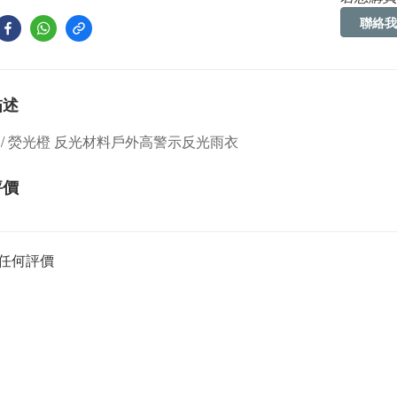
聯絡我
描述
 / 熒光橙 反光材料戶外高警示反光雨衣
評價
任何評價