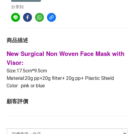
分享到
商品描述
New Surgical Non Woven Face Mask with
Visor:
Size:17.5cm*9.5cm
Material:20g pp+20g filter+ 20g pp+ Plastic Shield
Color: pink or blue
顧客評價