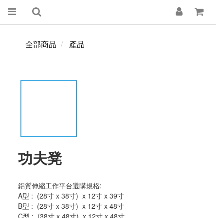
全部商品
產品
功夫凳
鋁質伸縮工作平台選購規格: 
A型 :  (28寸 x 38寸)  x 12寸 x 39寸
B型 :  (28寸 x 38寸)  x 12寸 x 48寸
C型 :  (38寸 x 48寸)  x 12寸 x 48寸