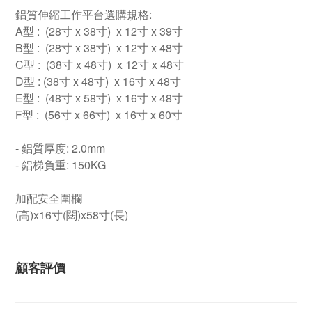
鋁質伸縮工作平台選購規格:
A型 : (28寸 x 38寸) x 12寸 x 39寸
B型 : (28寸 x 38寸) x 12寸 x 48寸
C型 : (38寸 x 48寸) x 12寸 x 48寸
D型 : (38寸 x 48寸) x 16寸 x 48寸
E型 : (48寸 x 58寸) x 16寸 x 48寸
F型 : (56寸 x 66寸) x 16寸 x 60寸
- 鋁質厚度: 2.0mm
- 鋁梯負重: 150KG
加配安全圍欄
(高)x16寸(闊)x58寸(長)
顧客評價