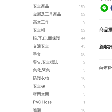
安全產品
189
金屬及工具產品
22
高空工作
9
商品
安全帽
22
眼,耳,口,面保護
44
交通安全
45
顧客
手套
20
警告,安全標誌
2
尚未有
急救,緊急
5
防護衣物
16
安全梯
9
密閉空間
5
PVC Hose
1
喉類
10