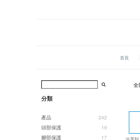
首頁
全
分類
產品
242
頭部保護
19
腳部保護
17
分享到