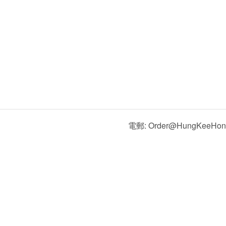
電郵: Order@HungKeeHon