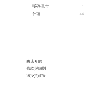
喉碼/扎带
1
什項
44
商店介紹
條款與細則
退換貨政策