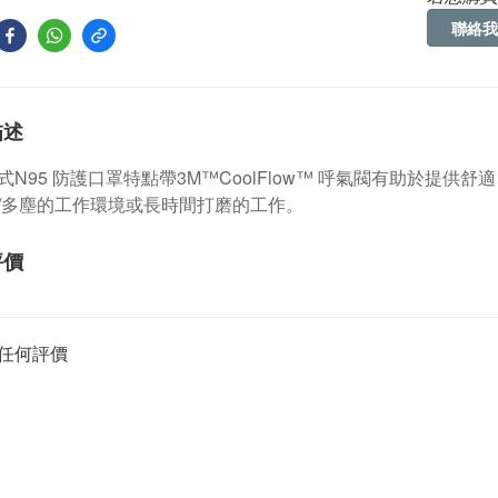
聯絡我
描述
式N95 防護口罩特點帶3M™CoolFlow™ 呼氣閥有助於提
/多塵的工作環境或長時間打磨的工作。
評價
任何評價