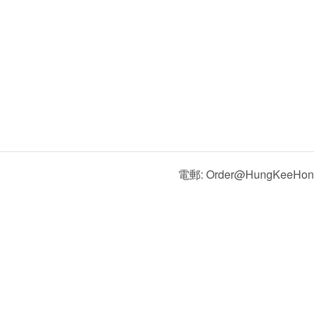
電郵: Order@HungKeeHon