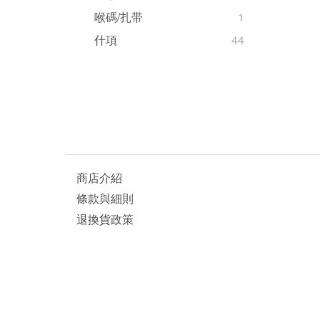
喉碼/扎带
1
什項
44
商店介紹
條款與細則
退換貨政策