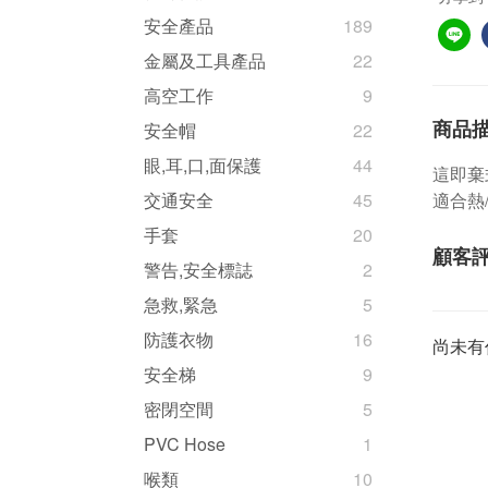
安全產品
189
金屬及工具產品
22
高空工作
9
商品
安全帽
22
眼,耳,口,面保護
44
這即棄
適合熱
交通安全
45
手套
20
顧客
警告,安全標誌
2
急救,緊急
5
防護衣物
16
尚未有
安全梯
9
密閉空間
5
PVC Hose
1
喉類
10